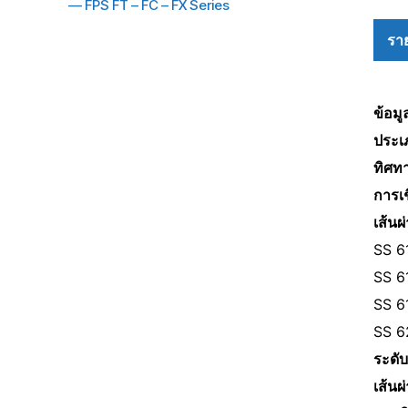
—
FPS FT – FC – FX Series
ราย
ข้อมู
Hit enter to search or ESC to close
ประเ
ทิศท
การเช
เส้นผ
SS 61
SS 6
SS 6
SS 6
ระดับ
เส้นผ