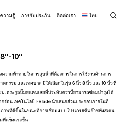
search
ความรู้
การรับประกัน
ติดต่อเรา
ไทย
″-8″-10″
นองความท้าทายในการสูบน้ําที่ต้องการในการใช้งานด้านการ
รม และเทศบาล มีให้เลือกในรุ่น 6 นิ้ว 8 นิ้ว และ 10 นิ้ว ที่
ชม. ตระกูลปั๊มสแตนเลสที่ประทับตรานี้สามารถซ่อมบํารุงได้
ัดกร่อน เทคโนโลยี I-Blade นําเสนอส่วนประกอบภายในที่
ิทธิภาพที่ดีขึ้นในขณะที่การเชื่อมแบบโปรเกรสซีฟก๊าซทังสเตน
มที่แข็งแรงขึ้น