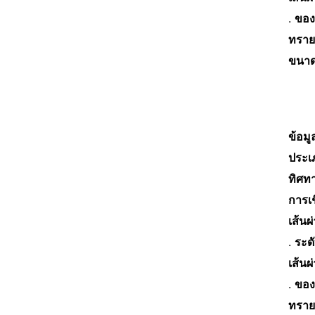
.
ของเ
ทรายส
ขนาด
ข้อมู
ประเ
ทิศท
การเช
เส้นผ
.
ระดั
เส้นผ
.
ของเ
ทรายส