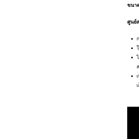
ขนาด
ศูนย์
ก
ใ
ไ
ส
เ
เ