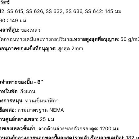
ร์ตซ์
12, SS 615, SS 626, SS 632, SS 636, SS 642: 145 มม
60 : 149 มม.
ลวที่สูบ:
ของเหลว
่กัดกร่อนทางเคมีและทางกล
ปริมาณ
ทรายสูงสุดที่อนุญาต:
50 g/m
อนุภาคของแข็งที่อนุญาต:
สูงสุด 2mm
ลจําเพาะของปั๊ม – 8″
ภทใบพัด:
กึ่งแกน
างการหมุน:
ท
วนเข็มนาฬิกา
ื่อมต่อ
: ตามมาตรฐาน NEMA
่านศูนย์กลางเพลา
: 25 มม
บของเหลวขั้นต่ํา:
จากด้านล่างของตัวกรองดูด: 1200 มม
่านศูนย์กลางภายนอกของปั๊มสูงสุด (รวมตัวเรือนสายเคเบิล):
182 