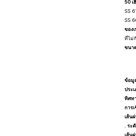
50 เฮิ
SS 6
SS 6
ของเห
ที่ไม
ขนาด
ข้อมู
ประเ
ทิศท
การเช
เส้นผ
.
ระดั
เส้นผ