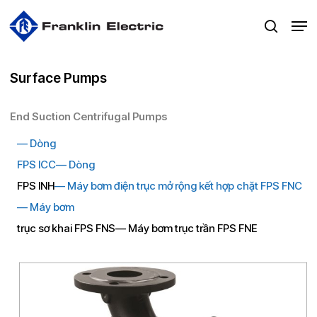
Skip
Men
to
search
main
content
Surface Pumps
End Suction Centrifugal Pumps
— Dòng
FPS ICC
—
Dòng
FPS INH
—
Máy bơm điện trục mở rộng kết hợp chặt FPS FNC
—
Máy bơm
trục sơ khai FPS
FNS— Máy bơm trục trần FPS FNE