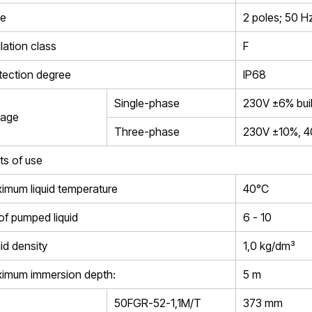
e
2 poles; 50 H
lation class
F
tection degree
IP68
Single-phase
230V ±6% built
tage
Three-phase
230V ±10%, 
ts of use
imum liquid temperature
40°C
of pumped liquid
6 - 10
id density
1,0 kg/dm³
imum immersion depth:
5 m
50FGR-52-1,1M/T
373 mm