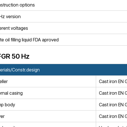
struction options
Hz version
ferent voltages
e oil filling liquid FDA aproved
FGR 50 Hz
erials/Constr.design
ller
Cast iron EN
ernal casing
Cast iron EN
p body
Cast iron EN
er
Cast iron EN