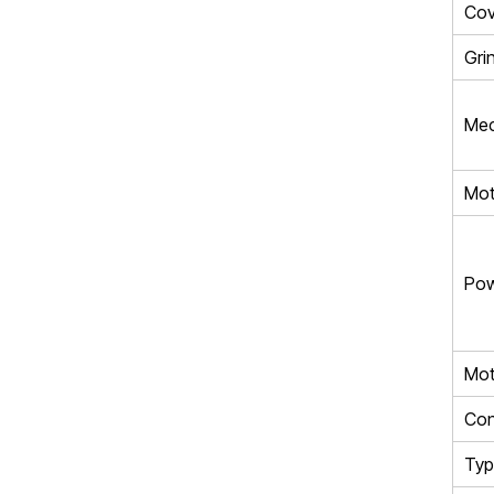
Cov
Grin
Mec
Mot
Pow
Mot
Con
Typ