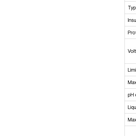
Typ
Insu
Pro
Vol
Limi
Max
pH 
Liqu
Max