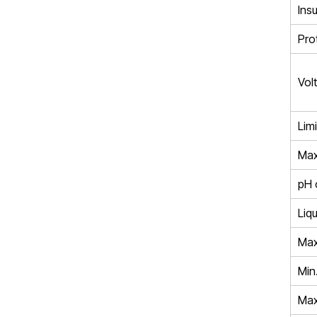
Insu
Pro
Vol
Limi
Max
pH 
Liqu
Max
Min
Max