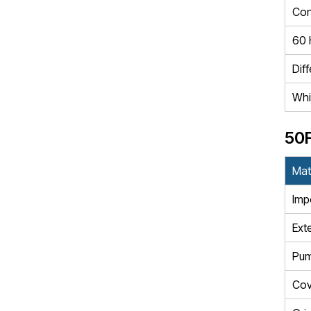
Con
60 
Dif
Whit
50
Mat
Impe
Ext
Pum
Cov