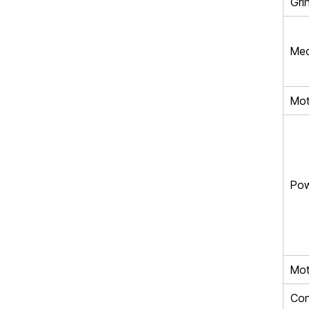
Grin
Mec
Mot
Pow
Mot
Con