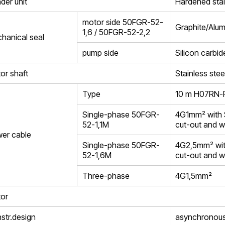
der unit
Hardened stai
motor side 50FGR-52-
Graphite/Alum
1,6 / 50FGR-52-2,2
hanical seal
pump side
Silicon carbid
or shaft
Stainless stee
Type
10 m H07RN-F
Single-phase 50FGR-
4G1mm² with S
52-1,1M
cut-out and wi
er cable
Single-phase 50FGR-
4G2,5mm² with
52-1,6M
cut-out and wi
Three-phase
4G1,5mm²
or
str.design
asynchronous s