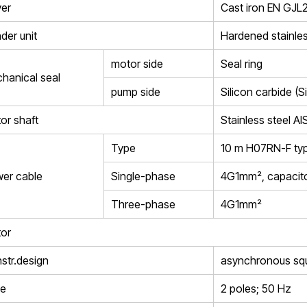
er
Cast iron EN GJL
der unit
Hardened stainles
motor side
Seal ring
hanical seal
pump side
Silicon carbide (S
or shaft
Stainless steel AI
Type
10 m H07RN-F ty
er cable
Single-phase
4G1mm², capacito
Three-phase
4G1mm²
or
str.design
asynchronous squ
e
2 poles; 50 Hz