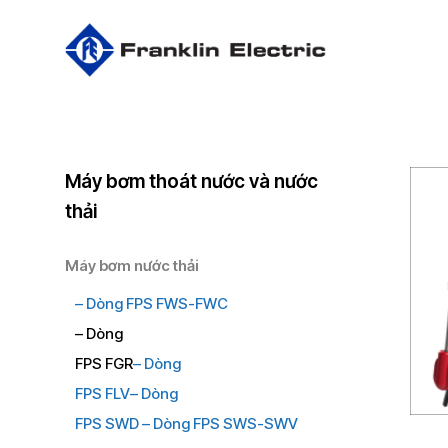
Skip
to
main
content
Máy bơm thoát nước và nước
thải
Máy bơm nước thải
–
Dòng FPS FWS-FWC
–
Dòng
FPS FGR
–
Dòng
FPS FLV
– Dòng
FPS SWD
–
Dòng FPS SWS-SWV