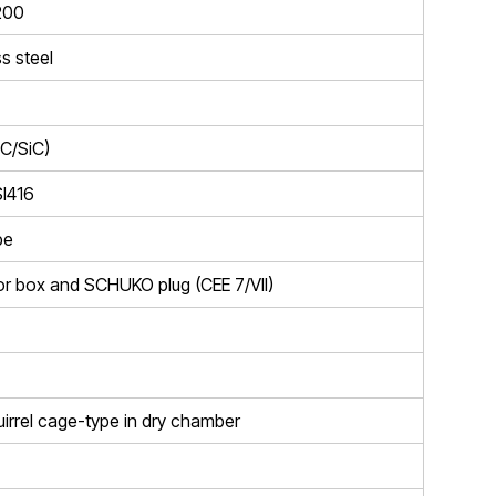
200
s steel
iC/SiC)
SI416
pe
r box and SCHUKO plug (CEE 7/VII)
irrel cage-type in dry chamber