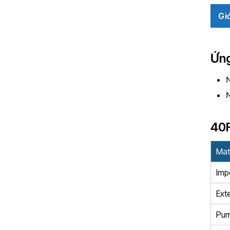
Gi
Ứn
N
N
40
Mat
Impe
Ext
Pum