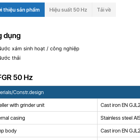
ới thiệu sản phẩm
Hiệu suất 50 Hz
Tải về
g dụng
ước xám sinh hoạt / công nghiệp
ước thải
FGR 50 Hz
erials/Constr.design
ller with grinder unit
Cast iron EN GJL
ernal casing
Stainless steel AI
p body
Cast iron EN GJL