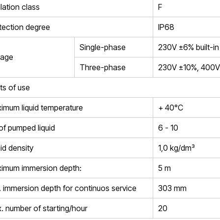
lation class
F
tection degree
IP68
Single-phase
230V ±6% built-in
tage
Three-phase
230V ±10%, 400V
ts of use
imum liquid temperature
+ 40°C
of pumped liquid
6 - 10
id density
1,0 kg/dm³
imum immersion depth:
5 m
. immersion depth for continuos service
303 mm
. number of starting/hour
20