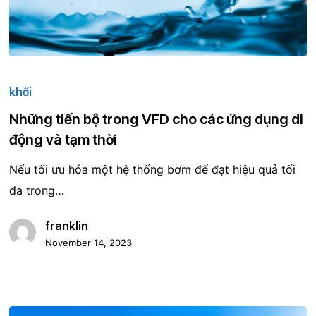
Những
tiến
khối
bộ
Những tiến bộ trong VFD cho các ứng dụng di
trong
động và tạm thời
VFD
Nếu tối ưu hóa một hệ thống bơm để đạt hiệu quả tối
cho
đa trong…
các
ứng
franklin
dụng
November 14, 2023
di
động
và