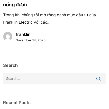
biết
uống được
khi
Trong khi chúng tôi mở rộng danh mục đầu tư của
chọn
Franklin Electric với các…
giải
pháp
franklin
bơm
November 14, 2023
được
chứng
nhận
Search
cho
các
ứng
dụng
nước
Recent Posts
uống