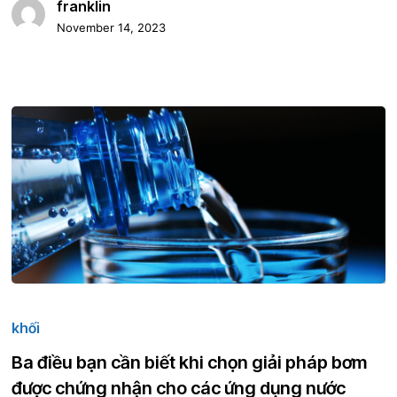
franklin
và
November 14, 2023
hiệu
quả
cao
cho
ngành
công
nghiệp
kết
xuất
Ba
điều
khối
bạn
Ba điều bạn cần biết khi chọn giải pháp bơm
cần
được chứng nhận cho các ứng dụng nước