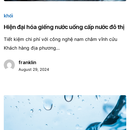
Hiện
đại
khối
hóa
Hiện đại hóa giếng nước uống cấp nước đô thị
giếng
Tiết kiệm chi phí với công nghệ nam châm vĩnh cửu
nước
Khách hàng địa phương…
uống
cấp
franklin
nước
August 29, 2024
đô
thị