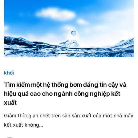
tạm
thời
Tìm
kiếm
khối
một
Tìm kiếm một hệ thống bơm đáng tin cậy và
hệ
hiệu quả cao cho ngành công nghiệp kết
thống
xuất
bơm
Giảm thời gian chết trên sàn sản xuất của một nhà máy
đáng
kết xuất không…
tin
cậy