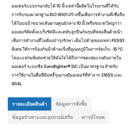
มอเตอร์แบบกรอกลับได้ 10 นิ้วเหล่านี้ผลิตในโรงงานที่ได้รับ
การรับรองมาตรฐาน ISO 9001 สร้างขึ้นเพื่อการทํางานที่เชื่อถือ
ได้ในบ่อน้ําขนาดเส้นผ่านศูนย์กลาง 10 นิ้วหรือขนาดใหญ่กว่า
มอเตอร์ติดตั้งแบริ่งรัศมีและตลับลูกปืนกันรุนที่หล่อลื่นด้วยน้ํา
เพื่อการทํางานที่ไม่ต้องบํารุงรักษา เต็มไปด้วยของเหลว FES93
พิเศษ ให้การป้องกันน้ําค้างแข็งที่อุณหภูมิในการจัดเก็บ -15 ºC
ไดอะแฟรมพิเศษช่วยให้มั่นใจได้ถึงการชดเชยแรงดันภายใน
มอเตอร์ ระบบซีล Sandfighter® SiC เป็นมาตรฐาน สําหรับ
การใช้งานในสื่อที่มีฤทธิ์รุนแรงมีมอเตอร์ที่ทําจาก 316SS และ
904L
รายละเอียดสินค้า
ข้อมูลการสั่งซื้อ
ข้อมูลจําเพาะและอุปกรณ์เสริม
ดาวน์โหลด