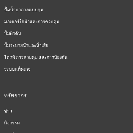
ปั๊มน้ำบาดาลแบบจุ่ม
มอเตอร์ใต้น้ําและการควบคุม
ปั๊มผิวดิน
ปั๊มระบายน้ําและน้ําเสีย
ไดรฟ์ การควบคุม และการป้องกัน
ระบบแพ็คเกจ
ทรัพยากร
ข่าว
กิจกรรม