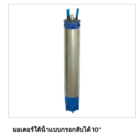
มอเตอร์ใต้น้ําแบบกรอกลับได้ 10″