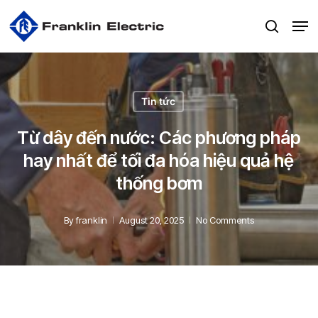
Skip
Men
to
search
main
content
Tin tức
Từ dây đến nước: Các phương pháp
hay nhất để tối đa hóa hiệu quả hệ
thống bơm
By
franklin
August 20, 2025
No Comments