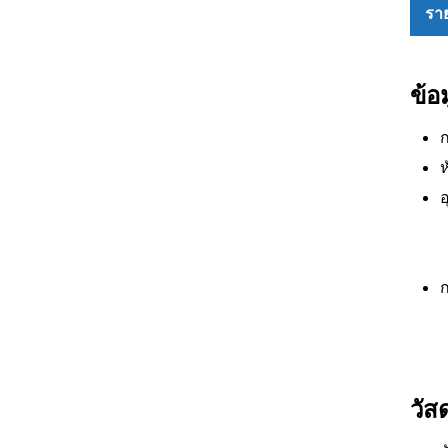
ราย
Hit enter to search or ESC to close
ข้อ
ก
ห
อ
ก
วัส