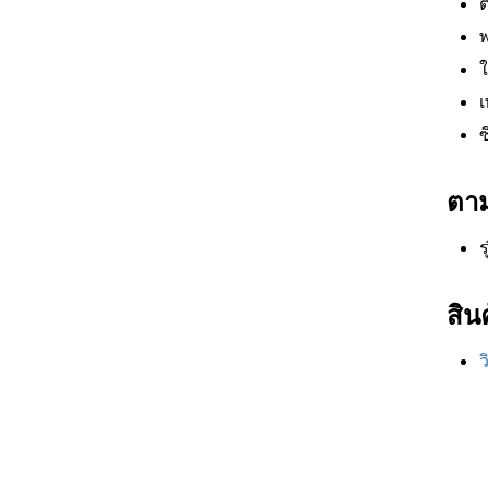
ต
พ
ใ
เ
ซ
ตา
ร
สินค
ว