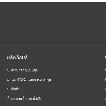
ผลิตภัณฑ์
ปั๊มน้ำบาดาลแบบจุ่ม
มอเตอร์ใต้น้ําและการควบคุม
ปั๊มผิวดิน
ปั๊มระบายน้ําและน้ําเสีย