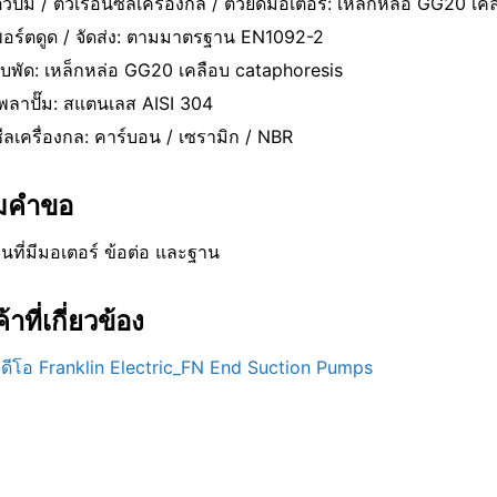
ัวปั๊ม / ตัวเรือนซีลเครื่องกล / ตัวยึดมอเตอร์: เหล็กหล่อ GG20 เ
อร์ตดูด / จัดส่ง: ตามมาตรฐาน EN1092-2
บพัด: เหล็กหล่อ GG20 เคลือบ cataphoresis
พลาปั๊ม: สแตนเลส AISI 304
ีลเครื่องกล: คาร์บอน / เซรามิก / NBR
มคําขอ
ุ่นที่มีมอเตอร์ ข้อต่อ และฐาน
้าที่เกี่ยวข้อง
ิดีโอ Franklin Electric_FN End Suction Pumps