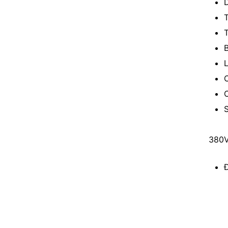
T
T
B
L
C
C
S
380V
Đ