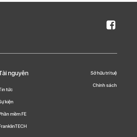
Tài nguyên
Sở hữu trí tuệ
Chính sách
Tin tức
Sự kiện
Phần mềm FE
FranklinTECH