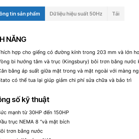
ông tin sản phẩm
Dữ liệu hiệu suất 50Hz
Tải
NH NĂNG
hích hợp cho giếng có đường kính trong 203 mm và lớn h
òng bi hướng tâm và trục (Kingsbury) bôi trơn bằng nước 
ân bằng áp suất giữa mặt trong và mặt ngoài với màng ng
tato có thể tua lại giúp giảm chi phí sửa chữa và bảo trì
ng số kỹ thuật
Sức mạnh từ 30HP đến 150HP
Đầu trục NEMA 8 “và mặt bích
ôi trơn bằng nước