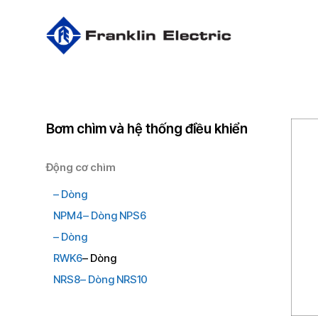
Skip
to
main
content
Bơm chìm và hệ thống điều khiển
Động cơ chìm
– Dòng
NPM4
– Dòng NPS6
– Dòng
RWK6
– Dòng
NRS8
– Dòng NRS10