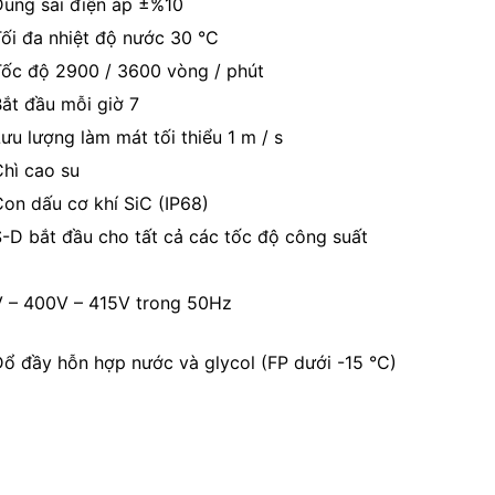
Dung sai điện áp ±%10
ối đa nhiệt độ nước 30 °C
ốc độ 2900 / 3600 vòng / phút
ắt đầu mỗi giờ 7
ưu lượng làm mát tối thiểu 1 m / s
hì cao su
on dấu cơ khí SiC (IP68)
-D bắt đầu cho tất cả các tốc độ công suất
 – 400V – 415V trong 50Hz
ổ đầy hỗn hợp nước và glycol (FP dưới -15 °C)