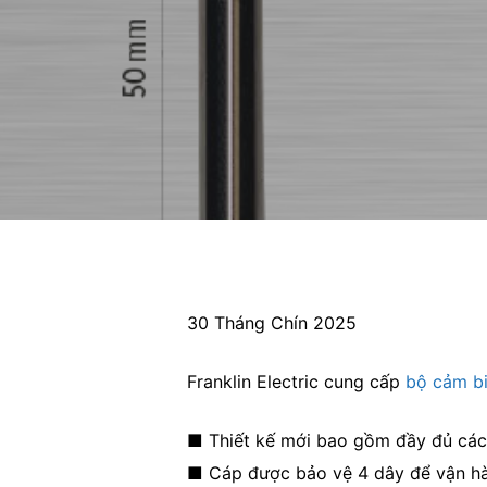
Hit enter to search or ESC to close
30 Tháng Chín 2025
Franklin Electric cung cấp
bộ cảm bi
■ Thiết kế mới bao gồm đầy đủ các
■ Cáp được bảo vệ 4 dây để vận h