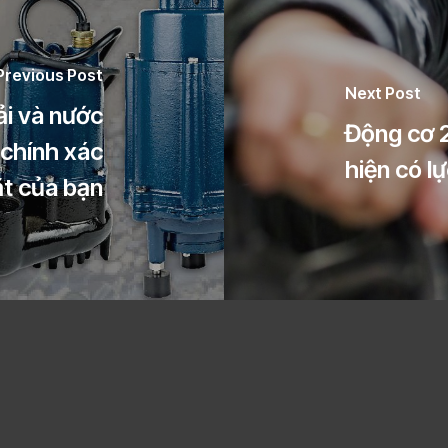
Previous Post
Next Post
ải và nước
Động cơ
chính xác
hiện có l
ặt của bạn