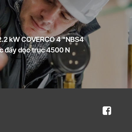
 2.2 kW COVERCO 4 "NBS4
ực đẩy dọc trục 4500 N