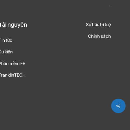
Tài nguyên
Sở hữu trí tuệ
Chính sách
Tin tức
Sự kiện
Phần mềm FE
FranklinTECH
Shar