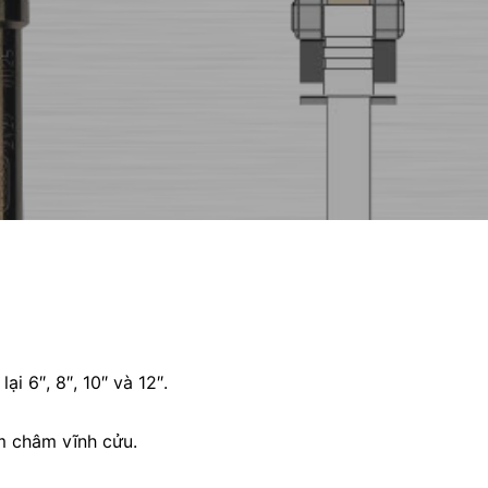
i 6″, 8″, 10″ và 12″.
m châm vĩnh cửu.