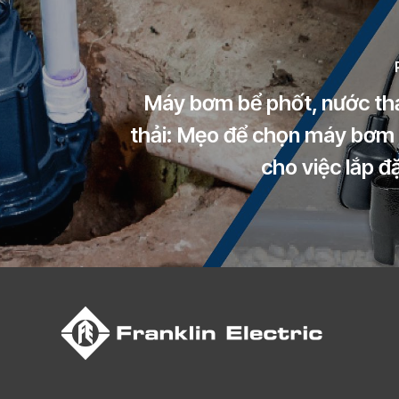
Máy bơm bể phốt, nước th
thải: Mẹo để chọn máy bơm 
cho việc lắp đ