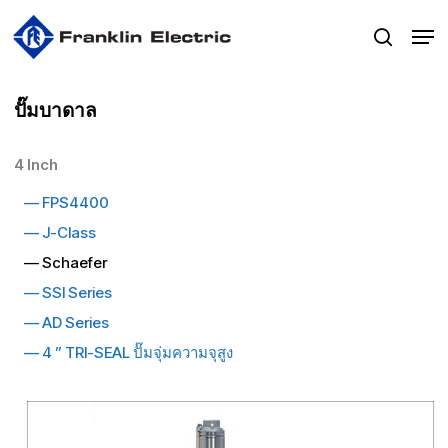
Skip
Men
to
search
main
content
ปั๊มบาดาล
4 Inch
—
FPS4400
—
J-Class
— Schaefer
—
SSI Series
—
AD Series
— 4
” TRI-SEAL ปั๊มจุ่มความจุสูง