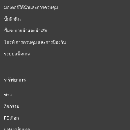
มอเตอร์ใต้น้ําและการควบคุม
ปั๊มผิวดิน
ปั๊มระบายน้ําและน้ําเสีย
ไดรฟ์ การควบคุม และการป้องกัน
ระบบแพ็คเกจ
ทรัพยากร
ข่าว
กิจกรรม
FE เลือก
แฟรงคลินเทค