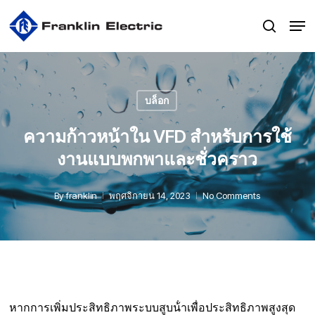
Skip
Men
to
search
main
content
บล็อก
ความก้าวหน้าใน VFD สําหรับการใช้
งานแบบพกพาและชั่วคราว
By
franklin
พฤศจิกายน 14, 2023
No Comments
หากการเพิ่มประสิทธิภาพระบบสูบน้ําเพื่อประสิทธิภาพสูงสุด