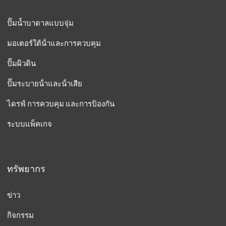
ปั๊มน้ำบาดาลแบบจุ่ม
มอเตอร์ใต้น้ําและการควบคุม
ปั๊มผิวดิน
ปั๊มระบายน้ําและน้ําเสีย
ไดรฟ์ การควบคุม และการป้องกัน
ระบบแพ็คเกจ
ทรัพยากร
ข่าว
กิจกรรม