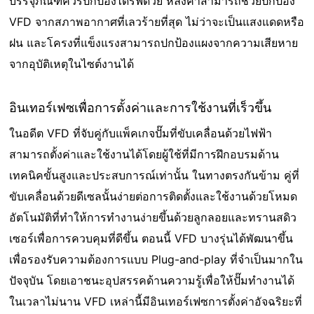
บรรจุภัณฑ์ควรปกป้องไดรฟ์ด้วย หลังคาสามารถช่วยปกป้อง
VFD จากสภาพอากาศที่เลวร้ายที่สุด ไม่ว่าจะเป็นแสงแดดหรือ
ฝน และโครงที่แข็งแรงสามารถปกป้องแผงจากความเสียหาย
จากอุบัติเหตุในไซต์งานได้
อินเทอร์เฟซเพื่อการตั้งค่าและการใช้งานที่เร็วขึ้น
ในอดีต VFD ที่จับคู่กับแพ็คเกจปั๊มที่ขับเคลื่อนด้วยไฟฟ้า
สามารถตั้งค่าและใช้งานได้โดยผู้ใช้ที่มีการฝึกอบรมด้าน
เทคนิคขั้นสูงและประสบการณ์เท่านั้น ในทางตรงกันข้าม คู่ที่
ขับเคลื่อนด้วยดีเซลนั้นง่ายต่อการติดตั้งและใช้งานด้วยโหมด
อัตโนมัติที่ทําให้การทํางานง่ายขึ้นด้วยลูกลอยและทรานสดิว
เซอร์เพื่อการควบคุมที่ดีขึ้น ตอนนี้ VFD บางรุ่นได้พัฒนาขึ้น
เพื่อรองรับความต้องการแบบ Plug-and-play ที่จําเป็นมากใน
ปัจจุบัน โดยเอาชนะอุปสรรคด้านความรู้เพื่อให้ปั๊มทํางานได้
ในเวลาไม่นาน VFD เหล่านี้มีอินเทอร์เฟซการตั้งค่าอัจฉริยะที่