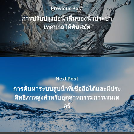
Previous Post
การปรับปรุงบ่อน้ําดื่มของน้ําประปา
เทศบาลให้ทันสมัย
Next Post
การค้นหาระบบสูบน้ําที่เชื่อถือได้และมีประ
สิทธิภาพสูงสําหรับอุตสาหกรรมการเรนเด
อร์