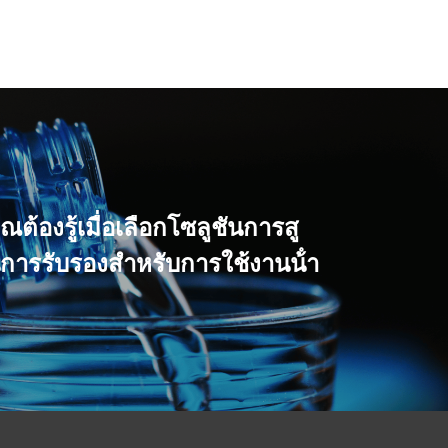
คุณต้องรู้เมื่อเลือกโซลูชันการสู
านการรับรองสําหรับการใช้งานน้ํา