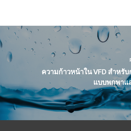
ความก้าวหน้าใน VFD สําหรับ
แบบพกพาและ