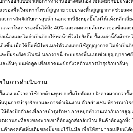
รับการออกแบบมาเพื่อการทํางานอย่างต่อเนื่อง เช่นเดียวกับปั๊มร
องและรองพื้นใหม่หากไพรม์สูญหาย ระบบรองพื้นสูญญากาศช่วยลดคว
ารสัมผัสกับการสูบน้ํา นอกจากนี้ยังหยุดปั๊มไม่ให้แห้งหลีกเล
ยลดเวลาในการรองพื้นได้ถึง 40% และลดความล้มเหลวของซีลและตล
่องและไม่จําเป็นต้องใช้ท่อน้ําที่วิ่งไปยังปั๊ม ปั๊มเหล่านี้ยังมี
งขึ้น เมื่อใช้ปั๊มที่มีไพรเมอร์ตัวเองแบบใช้สูญญากาศ ไม่จําเป็นต้อ
ไปและปั๊มจะยังคงไพรม์ นอกจากนี้ ระบบรองพื้นแบบช่วยสุญญากาศ
ละอื่นๆ บนท่อดูด เพื่อเอาชนะข้อกังวลด้านการบํารุงรักษาอื่นๆ
่ายในการดําเนินงาน
ั๊มเอง แม้ว่าค่าใช้จ่ายด้านทุนของปั๊มใบพัดแบบฝังอาจมากกว่าปั
นทุนการบํารุงรักษาและการดําเนินงาน ตัวอย่างเช่น พิจารณาโรงงา
ผลให้ต้องปิดตัวลงเพื่อการบํารุงรักษา การหยุดทํางานเท่ากับการส
ง แรงงานกะที่สองของพวกเขาก็ต้องถูกส่งกลับบ้าน สินค้าต้องถูกทิ
ินค้าคงคลังเพิ่มเติมของปั๊มขยะไว้ในมือ เพื่อให้สามารถเปลี่ยนได้หา