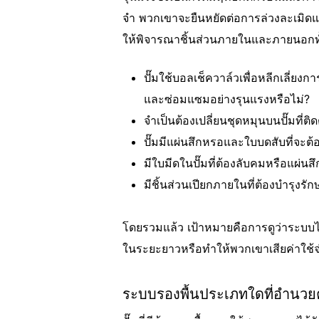
จํา พวกเขาจะยืนหยัดต่อการล่วงละเมิดแ
ให้พิจารณาชิ้นส่วนภายในและภายนอกทั
ปั๊มใช้บอลเช็ควาล์วเพื่อหลีกเลี่ยง
และซ่อมแซมอย่างรุนแรงหรือไม่?
จําเป็นต้องเปลี่ยนชุดหมุนบนปั๊มที่ต
ปั๊มมีแผ่นสึกหรอและใบบดสับที่จะต้
มีใบมีดในปั๊มที่ต้องลับคมหรือแผ่นสึ
มีชิ้นส่วนเปียกภายในที่ต้องบํารุงรัก
โดยรวมแล้ว เป้าหมายคือการดูว่าระบบไม
ในระยะยาวหรือทําให้พวกเขาเสียค่าใช้จ
ระบบรองพื้นประเภทใดที่อํานว