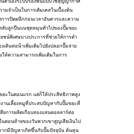
องพื้นตัวเองระบบรองพื้นแบบใช้สุญญากาศ
ามจําเป็นในการเติมเคสในเบื้องต้น
ี่ยงการปิดผนึกก่อนเวลาอันควรและความ
ับลูกปืนบนชุดหมุนทั่วไปของปั๊มขยะ
ประโยชน์พิเศษบางประการที่ช่วยให้การดํา
งเดินท่อน้ําเพิ่มเติมไปยังปลอกปั๊มจ่าย
ยังให้ความสามารถเพิ่มเติมในการ
๊มขยะในตอนแรก แต่ก็ให้ประสิทธิภาพสูง
นเลี้ยงหมูที่ประสบปัญหากับปั๊มขยะที่
ูญเสียการผลิตเกือบสองแสนดอลลาร์ต่อ
้ง ในตอนท้ายของวันพวกเขาสูญเสียเงินไป
กมีปัญหาเกิดขึ้นกับปั๊มปัจจุบัน ต้นทุน