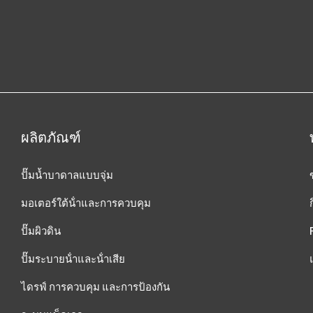
ผลิตภัณฑ์
ปั๊มน้ำบาดาลแบบจุ่ม
มอเตอร์ใต้น้ําและการควบคุม
ปั๊มผิวดิน
ปั๊มระบายน้ําและน้ําเสีย
ไดรฟ์ การควบคุม และการป้องกัน