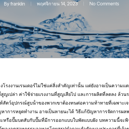
By
franklin
พฤศจิกายน 14, 2023
No Comments
รงงานเรนเดอร์ไม่ใช่แค่สิ่งสําคัญเท่านั้น แต่ยังอาจเป็นความแต
่สูญเปล่า ค่าใช้จ่ายแรงงานที่สูญเสียไป และการผลิตที่ลดลง ล้วนร
้สัตว์อุปกรณ์สูบน้ําของพวกเขาต้องทนต่อความท้าทายที่เฉพาะเ
ปัญหาการหยุดทํางาน อาจเป็นหายนะได้ วิธีแก้ปัญหาการจัดการผลพล
ยะหรือปั๊มบดสับกับปั๊มที่มีการออกแบบใบพัดแบบฝัง บทความนี้จ
ตว์ของอุตสาหกรรมอาหารโดยสรุปคําถามสําคัญบางประการที่เจ้าข