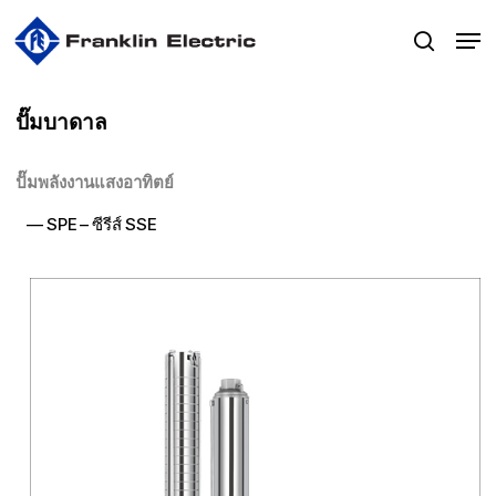
Skip
Men
to
search
main
content
ปั๊มบาดาล
ปั๊มพลังงานแสงอาทิตย์
— SPE – ซีรีส์ SSE