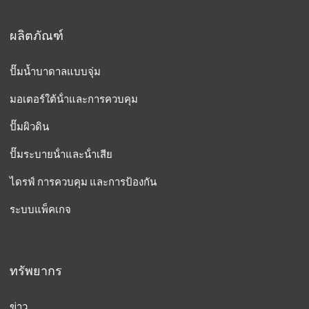
ผลิตภัณฑ์
ปั๊มน้ำบาดาลแบบจุ่ม
มอเตอร์ใต้น้ําและการควบคุม
ปั๊มผิวดิน
ปั๊มระบายน้ําและน้ําเสีย
ไดรฟ์ การควบคุม และการป้องกัน
ระบบแพ็คเกจ
ทรัพยากร
ข่าว