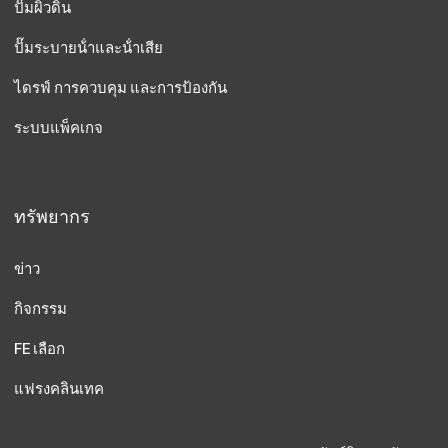
ปั๊มผิวดิน
ปั๊มระบายน้ําและน้ําเสีย
ไดรฟ์ การควบคุม และการป้องกัน
ระบบแพ็คเกจ
ทรัพยากร
ข่าว
กิจกรรม
FE เลือก
แฟรงคลินเทค