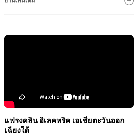
อ่านเพิ่มเติม
แฟรงคลิน อิเลคทริคมีผลิตภัณฑ์หลากหลายประเภท อาทิ ปั๊ม
น้ำ, มอเตอร์ใต้น้ำ, ระบบขับเคลื่อน, ระบบควบคุม, และ
อุปกรณ์ป้องกัน ไม่ว่าคุณจะต้องการปั๊มบาดาลสำหรับระบบ
น้ำบ่อสะอาด หรือปั๊มน้ำอุตสาหกรรมสำหรับงานขนาดใหญ่
แฟรงคลินมีทางออกที่เหมาะสมกับความต้องการของคุณ
เพราะการขนส่งน้ำคือธุรกิจของเรา.
แฟรงคลิน อิเลคทริค เอเชียตะวันออก
เฉียงใต้