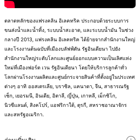
ตลาดหลักของแฟรงคลิน อิเลคทริค ประกอบด้วยระบบการ
ขนส่งน้ำและน้ำทิ้ง, ระบบน้ำสะอาด, และระบบน้ำมัน ในช่วง
กลางปี 2013, แฟรงคลิน อิเลคทริค ได้ย้ายจากสำนักงานใหญ่
และโรงงานต้นฉบับที่เมืองบลัฟฟ์ตัน รัฐอินเดียนา ไปยัง
สำนักงานใหญ่ระดับโลกและศูนย์ออกแบบความเป็นเลิศแห่ง
ใหม่ที่เมืองฟอร์ต เวน รัฐอินเดียนา โดยให้บริการลูกค้าทั่ว
โลกผ่านโรงงานผลิตและศูนย์กระจายสินค้าที่ตั้งอยู่ในประเทศ
ต่างๆ อาทิ ออสเตรเลีย, บราซิล, แคนาดา, จีน, สาธารณรัฐ
เช็ก, เยอรมนี, อินเดีย, อิตาลี, ญี่ปุ่น, เกาหลี, เม็กซิโก,
นิวซีแลนด์, สิงคโปร์, แอฟริกาใต้, ตุรกี, สหราชอาณาจักร
และสหรัฐอเมริกา.