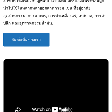
สาขาความเชี่ยวชาญพิเศษ โดยผลิตภัณฑ์ของแฟรงคลินถูก
นำไปใช้ในหลากหลายอุตสาหกรรม เช่น ที่อยู่อาศัย,
อุตสาหกรรม, การเกษตร, การทำเหมืองแร่, เทศบาล, การค้า
ปลีก และอุตสาหกรรมน้ำมัน.
ต
ด
ต
อ
ท
ม
ข
อ
ง
เ
ร
า