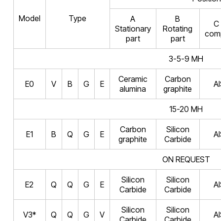
Model
Type
A
B
C
Stationary
Rotating
com
part
part
3-5-9 MH
Ceramic
Carbon
E0
V
B
G
E
AI
alumina
graphite
15-20 MH
Carbon
Silicon
E1
B
Q
G
E
AI
graphite
Carbide
ON REQUEST
Silicon
Silicon
E2
Q
Q
G
E
AI
Carbide
Carbide
Silicon
Silicon
V3*
Q
Q
G
V
AI
Carbide
Carbide