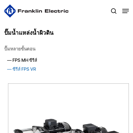
Skip
Men
to
search
main
content
ปั๊มน้ำแหล่งน้ำผิวดิน
ปั๊มหลายขั้นตอน
— FPS MH ซีรีส์
—
ซีรีส์ FPS VR